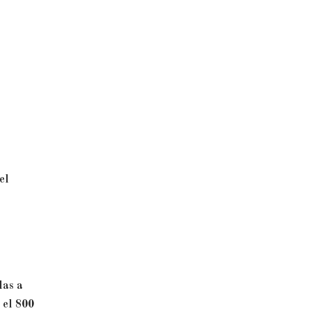
el
las a
 el 800