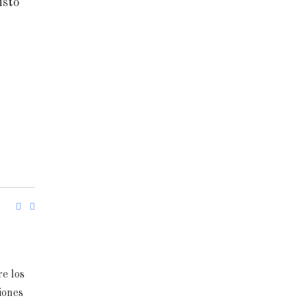
isto
e los
iones