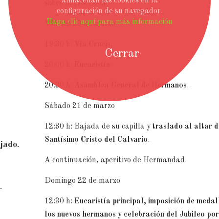
almacenan las cookies en la
sobre la procesión.
configuración de su navegador.
Haga clic aquí para más información
Viernes 20 de marzo
19:30 h:
Vía Crucis.
Cerrar
20:00 h:
Eucaristía
.
20:30 h:
Asamblea General de Hermanos
.
Sábado 21 de marzo
12:30 h: Bajada de su capilla y
traslado al altar d
Santísimo Cristo del Calvario
.
jado
.
A continuación, aperitivo de Hermandad.
Domingo 22 de marzo
.
12:30 h:
Eucaristía principal, imposición de medal
los nuevos hermanos y celebración del Jubileo por