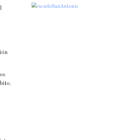
l
ión
os
bito.
a