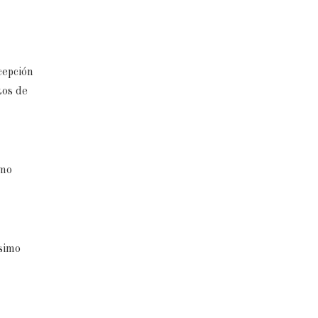
cepción
tos de
imo
simo