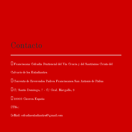
Contacto
Franciscana Cofradía Penitencial del Vía Crucis y del Santísimo Cristo del
Calvario de los Estudiantes
Convento de Reverendos Padres Franciscanos San Antonio de Pádua
C/ Santo Domingo, 7 - C/ Gral. Margallo, 3
10003 Cáceres España
Tlfo.:
eMail: cofradiaestudiantes@gmail.com