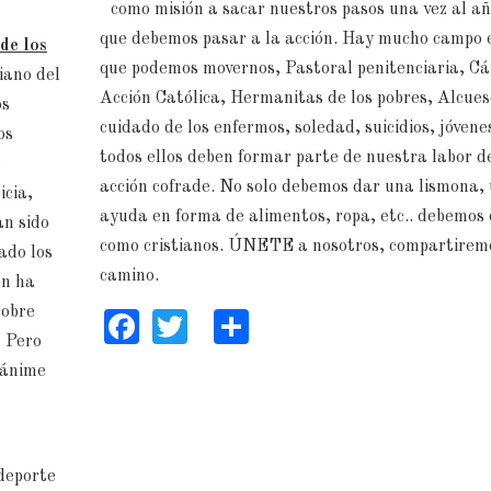
como misión a sacar nuestros pasos una vez al añ
que debemos pasar a la acción. Hay mucho campo 
de los
que podemos movernos, Pastoral penitenciaria, Cá
iano del
Acción Católica, Hermanitas de los pobres, Alcues
os
cuidado de los enfermos, soledad, suicidios, jóven
os
todos ellos deben formar parte de nuestra labor d
,
acción cofrade. No solo debemos dar una lismona,
icia,
ayuda en forma de alimentos, ropa, etc.. debemos
an sido
como cristianos. ÚNETE a nosotros, compartiremo
ado los
camino.
ón ha
sobre
Facebook
Twitter
Share
. Pero
nánime
 deporte