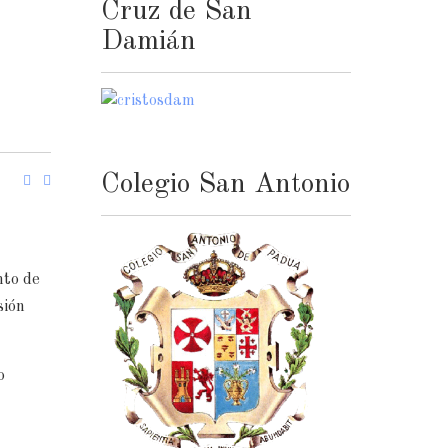
Cruz de San
Damián
Colegio San Antonio
nto de
sión
o