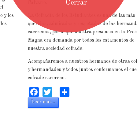
Cerrar
Calvario.
el
o y los
La Cofradía de los Estudiantes es una de las más
dos
queridas, admiradas y respetadas de las herman
cacereñas, por lo que nuestra presencia en la Proc
Magna era demanda por todos los estamentos de
nuestra sociedad cofrade.
Acompañaremos a nuestros hermanos de otras co
y hermandades y todos juntos conformamos el cue
cofrade cacereño.
Facebook
Twitter
Share
Leer más...