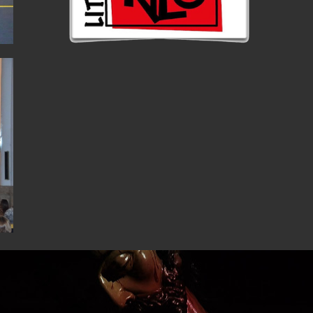
Tweets by CoriaCCDiocesis