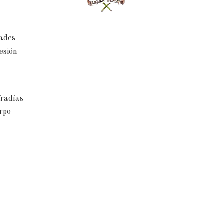
dades
esión
fradías
rpo