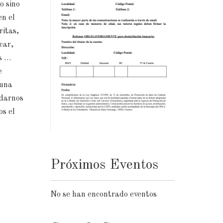
o sino
en el
ritas,
car,
es …
e
 una
 darnos
s el
Próximos Eventos
No se han encontrado eventos