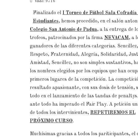
Visto: 9716
Finalizado el
I Torneo de Fútbol Sala Cofradía 
Estudiantes
, hemos procedido, en el salón anton
Colegio San Antonio de Padua
, a la entrega de l
trofeos, patrocinados por la firma
NEVACAM
, a l
ganadores de las diferentes categorias. Sencillez
Respeto, Fraternidad, Alegría, Solidaridad, Just
Amistad, Sencillez, no son simples sustantivos, h
los nombres elegidos por los equipos que han ocup
primeros lugares de la competición. La competici
resultado apasionante, con sus dosis de tensión, 
todo en el lanzamiento de las tandas de penaltys
ante todo ha imperado el Fair Play. A petición u
de todos los intervinientes,
REPETIREMOS EL
PRÓXIMO CURSO
.
Muchísimas gracias a todos los pariticipantes, el