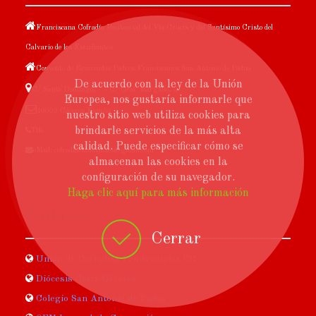
Franciscana Cofradía Penitencial del Vía Crucis y del Santísimo Cristo del
Calvario de los Estudiantes
Convento de Reverendos Padres Franciscanos San Antonio de Pádua
De acuerdo con la ley de la Unión
C/ Santo Domingo, 7 - C/ Gral. Margallo, 3
Europea, nos gustaría informarle que
10003 Cáceres España
nuestro sitio web utiliza cookies para
brindarle servicios de la más alta
Tlfo.:
calidad. Puede especificar cómo se
eMail: cofradiaestudiantes@gmail.com
almacenan las cookies en la
configuración de su navegador.
Haga clic aquí para más información
Enlaces
Cerrar
Unión de Cofradías Penitenciales CC
Diócesis Coria-Cáceres
Colegio San Antonio de Padua