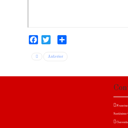
Facebook
Twitter
Share
Anterior
Con
Francisca
Santísimo C
Convento