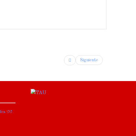
Siguiente
ales CC