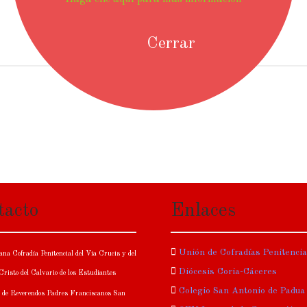
Cerrar
tacto
Enlaces
Unión de Cofradías Penitenci
na Cofradía Penitencial del Vía Crucis y del
Diócesis Coria-Cáceres
risto del Calvario de los Estudiantes
Colegio San Antonio de Padua
 de Reverendos Padres Franciscanos San