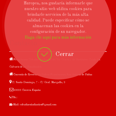
Europea, nos gustaría informarle que
nuestro sitio web utiliza cookies para
brindarle servicios de la más alta
calidad. Puede especificar cómo se
almacenan las cookies en la
configuración de su navegador.
Haga clic aquí para más información
Contacto
Cerrar
Franciscana Cofradía Penitencial del Vía Crucis y del Santísimo Cristo del
Calvario de los Estudiantes
Convento de Reverendos Padres Franciscanos San Antonio de Pádua
C/ Santo Domingo, 7 - C/ Gral. Margallo, 3
10003 Cáceres España
Tlfo.:
eMail: cofradiaestudiantes@gmail.com