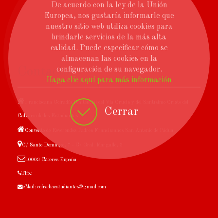
De acuerdo con la ley de la Unión
Europea, nos gustaría informarle que
nuestro sitio web utiliza cookies para
brindarle servicios de la más alta
calidad. Puede especificar cómo se
almacenan las cookies en la
Contacto
configuración de su navegador.
Haga clic aquí para más información
Franciscana Cofradía Penitencial del Vía Crucis y del Santísimo Cristo del
Cerrar
Calvario de los Estudiantes
Convento de Reverendos Padres Franciscanos San Antonio de Pádua
C/ Santo Domingo, 7 - C/ Gral. Margallo, 3
10003 Cáceres España
Tlfo.:
eMail: cofradiaestudiantes@gmail.com