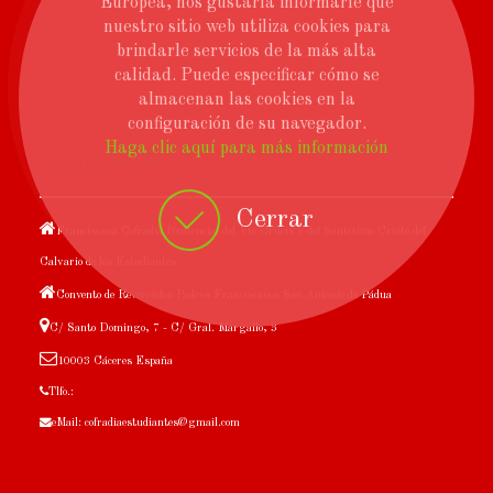
Europea, nos gustaría informarle que
nuestro sitio web utiliza cookies para
brindarle servicios de la más alta
calidad. Puede especificar cómo se
almacenan las cookies en la
configuración de su navegador.
Haga clic aquí para más información
Contacto
Cerrar
Franciscana Cofradía Penitencial del Vía Crucis y del Santísimo Cristo del
Calvario de los Estudiantes
Convento de Reverendos Padres Franciscanos San Antonio de Pádua
C/ Santo Domingo, 7 - C/ Gral. Margallo, 3
10003 Cáceres España
Tlfo.:
eMail: cofradiaestudiantes@gmail.com