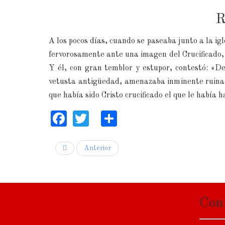
R
A los pocos días, cuando se paseaba junto a la ig
fervorosamente ante una imagen del Crucificado, 
Y él, con gran temblor y estupor, contestó: «D
vetusta antigüedad, amenazaba inminente ruina. 
que había sido Cristo crucificado el que le había h
Facebook
Twitter
Share
Anterior
Con