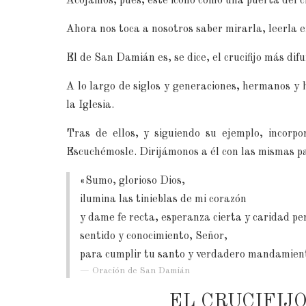
Acojamos, pues, este icono como una puerta del ci
Ahora nos toca a nosotros saber mirarla, leerla e
El de San Damián es, se dice, el crucifijo más dif
A lo largo de siglos y generaciones, hermanos y 
la Iglesia.
Tras de ellos, y siguiendo su ejemplo, incorp
Escuchémosle. Dirijámonos a él con las mismas p
«Sumo, glorioso Dios,
ilumina las tinieblas de mi corazón
y dame fe recta, esperanza cierta y caridad pe
sentido y conocimiento, Señor,
para cumplir tu santo y verdadero mandamien
Oración de
San Damián
EL CRUCIFIJ