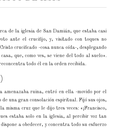
rca de la iglesia de San Damián, que estaba casi
to ante el crucifijo, y, visitado con toques no
Cristo crucificado -cosa nunca oída-, desplegando
casa, que, como ves, se viene del todo al suelo».
reconcentra todo él en la orden recibida.
)
ca amenazaba ruina, entró en ella -movido por el
 de una gran consolación espiritual. Fijó sus ojos,
a misma cruz que le dijo tres veces: «¡Francisco,
s estaba solo en la iglesia, al percibir voz tan
e dispone a obedecer, y concentra todo su esfuerzo