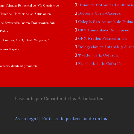
Unión de Cofradías Penitenci
na Cofradía Penitencial del Vía Crucis y del
Diócesis Coria-Cáceres
risto del Calvario de los Estudiantes
Colegio San Antonio de Padua
 de Reverendos Padres Franciscanos San
OFM Inmaculada Concepción
 Pádua
OFM Frailes Franciscanos
 Domingo, 7 - C/ Gral. Margallo, 3
Delegación de Infancia y Juve
áceres España
Twitter de la Cofradía
Facebook de la Cofradía
fradiaestudiantes@gmail.com
Diseñado por Cofradía de los Estudiantes
Aviso legal
|
Política de protección de datos