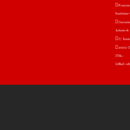
Francisca
Santísimo C
Convento
Antonio de
C/ Santo
10003 C
Tlfo.:
eMail: co