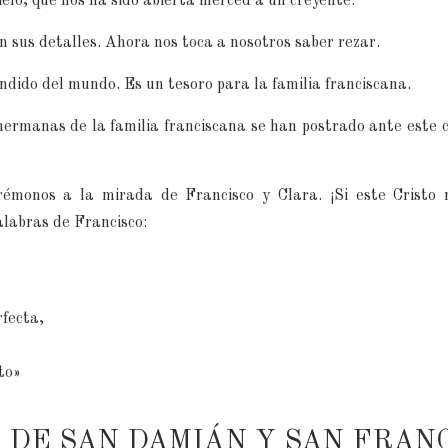
elo, que nos ha sido abierta merced a un creyente.
n sus detalles. Ahora nos toca a nosotros saber rezar.
undido del mundo. Es un tesoro para la familia franciscana.
hermanas de la familia franciscana se han postrado ante este cr
orémonos a la mirada de Francisco y Clara. ¡Si este Cristo
alabras de Francisco:
rfecta,
to»
O DE SAN DAMIÁN Y SAN FRANC