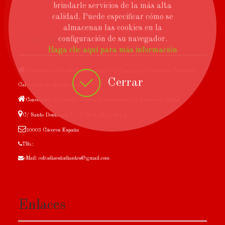
brindarle servicios de la más alta
calidad. Puede especificar cómo se
almacenan las cookies en la
Contacto
configuración de su navegador.
Haga clic aquí para más información
Franciscana Cofradía Penitencial del Vía Crucis y del Santísimo Cristo del
Cerrar
Calvario de los Estudiantes
Convento de Reverendos Padres Franciscanos San Antonio de Pádua
C/ Santo Domingo, 7 - C/ Gral. Margallo, 3
10003 Cáceres España
Tlfo.:
eMail: cofradiaestudiantes@gmail.com
Enlaces