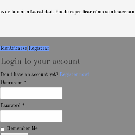
ios de la más alta calidad. Puede especificar cómo se almacenan
Identificarse
Registrar
Login to your account
Don't have an account yet?
Register now!
Username *
Password *
Remember Me