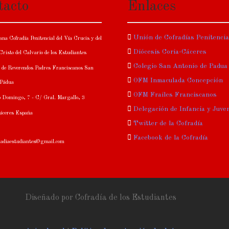
tacto
Enlaces
Unión de Cofradías Penitenci
na Cofradía Penitencial del Vía Crucis y del
Diócesis Coria-Cáceres
risto del Calvario de los Estudiantes
Colegio San Antonio de Padua
 de Reverendos Padres Franciscanos San
OFM Inmaculada Concepción
 Pádua
OFM Frailes Franciscanos
 Domingo, 7 - C/ Gral. Margallo, 3
Delegación de Infancia y Juve
áceres España
Twitter de la Cofradía
Facebook de la Cofradía
fradiaestudiantes@gmail.com
Diseñado por Cofradía de los Estudiantes