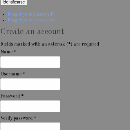
Forgot your password?
Forgot your username?
Create an account
Fields marked with an asterisk (*) are required.
Name *
Username *
Password *
Verify password *