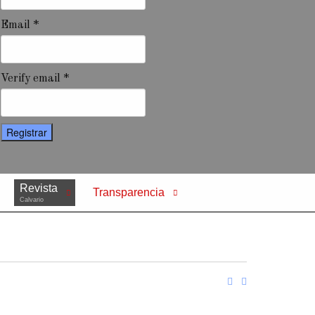
Email *
Verify email *
Registrar
Revista
Transparencia
Calvario