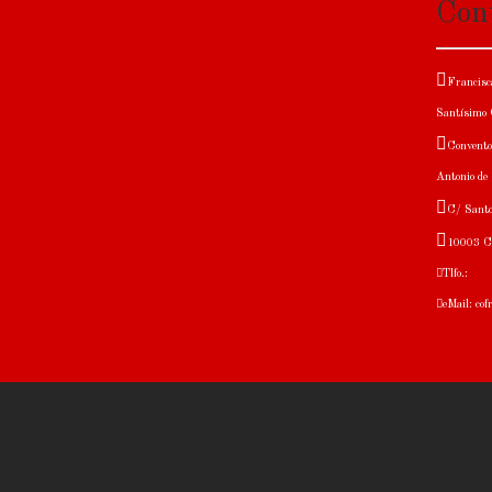
Con
Francisca
Santísimo C
Convento
Antonio de
C/ Santo
10003 C
Tlfo.:
eMail: co