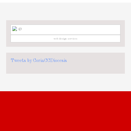
@
web design services
Tweets by CoriaCCDiocesis