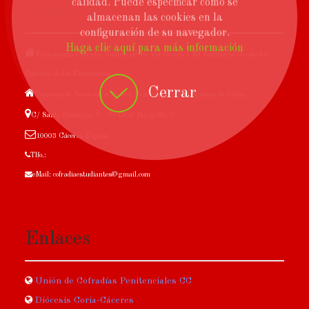
calidad. Puede especificar cómo se
Contacto
almacenan las cookies en la
configuración de su navegador.
Haga clic aquí para más información
Franciscana Cofradía Penitencial del Vía Crucis y del Santísimo Cristo del
Calvario de los Estudiantes
Cerrar
Convento de Reverendos Padres Franciscanos San Antonio de Pádua
C/ Santo Domingo, 7 - C/ Gral. Margallo, 3
10003 Cáceres España
Tlfo.:
eMail: cofradiaestudiantes@gmail.com
Enlaces
Unión de Cofradías Penitenciales CC
Diócesis Coria-Cáceres