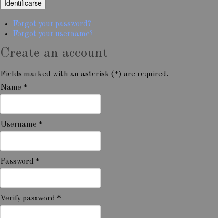
Forgot your password?
Forgot your username?
Create an account
Fields marked with an asterisk (*) are required.
Name *
Username *
Password *
Verify password *