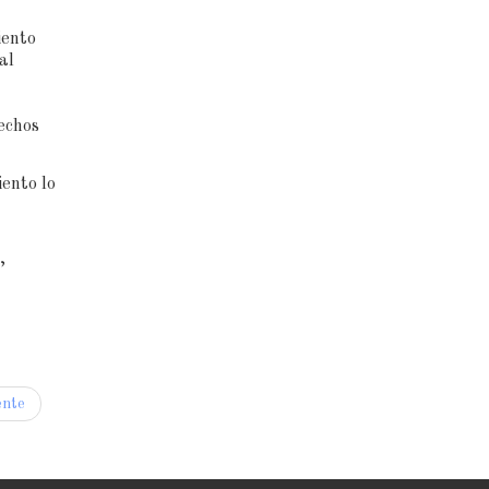
iento
al
rechos
iento lo
,
ente