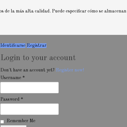
ios de la más alta calidad. Puede especificar cómo se almacenan
Identificarse
Registrar
Login to your account
Don't have an account yet?
Register now!
Username *
Password *
Remember Me