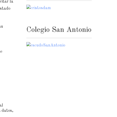
vitar la
estado
su
Colegio San Antonio
 e
al
s datos,