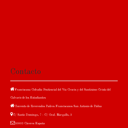
Contacto
Franciscana Cofradía Penitencial del Vía Crucis y del Santísimo Cristo del
Calvario de los Estudiantes
Convento de Reverendos Padres Franciscanos San Antonio de Pádua
C/ Santo Domingo, 7 - C/ Gral. Margallo, 3
10003 Cáceres España