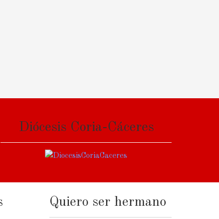
Diócesis Coria-Cáceres
s
Quiero ser hermano