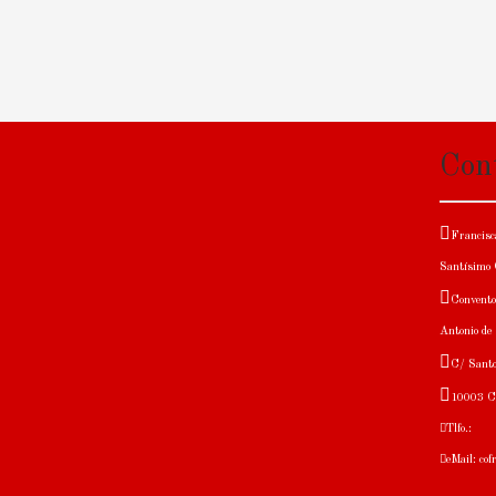
Con
Francisca
Santísimo C
Convento
Antonio de
C/ Santo
10003 C
Tlfo.:
eMail: co