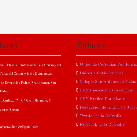
tacto
Enlaces
Unión de Cofradías Penitenci
na Cofradía Penitencial del Vía Crucis y del
Diócesis Coria-Cáceres
risto del Calvario de los Estudiantes
Colegio San Antonio de Padua
 de Reverendos Padres Franciscanos San
OFM Inmaculada Concepción
 Pádua
OFM Frailes Franciscanos
 Domingo, 7 - C/ Gral. Margallo, 3
Delegación de Infancia y Juve
áceres España
Twitter de la Cofradía
Facebook de la Cofradía
fradiaestudiantes@gmail.com